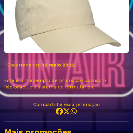
Encerrada em
12 maio 2022
Este é um exemplo de promoção usando o
RádioFácil e o sistema de formulários.
Compartilhe essa promoção
Mais promoções