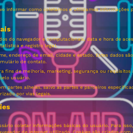
tivo informar como coletamos e utilizamos informações p
ais
dos do navegador e computacionais, data e hora de aces
tística e registro legal.
 endereço de email, cidade e estado. Estes dados são r
mulário de contato.
a fins de melhoria, marketing, segurança ou requisitos 
pelo usuário.
m partes alheias, salvo as partes e parceiros especific
izado por vias legais.
ies
ário coletar informações básicas do usuário. Para isso, 
egador de internet utilizado. Cookies são criados com o 