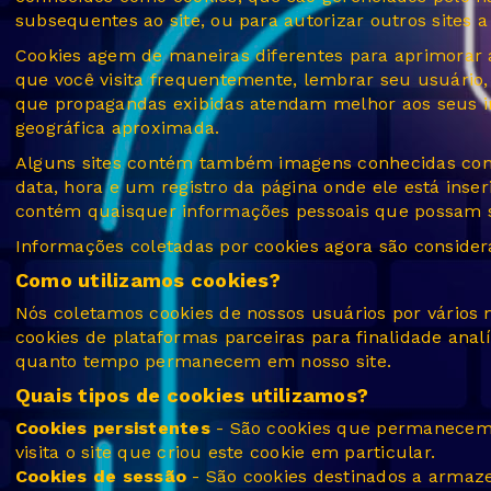
subsequentes ao site, ou para autorizar outros sites a 
Cookies agem de maneiras diferentes para aprimorar 
que você visita frequentemente, lembrar seu usuário
que propagandas exibidas atendam melhor aos seus in
geográfica aproximada.
Alguns sites contém também imagens conhecidas como 
data, hora e um registro da página onde ele está ins
contém quaisquer informações pessoais que possam ser
Informações coletadas por cookies agora são consider
Como utilizamos cookies?
Nós coletamos cookies de nossos usuários por vários
cookies de plataformas parceiras para finalidade analí
quanto tempo permanecem em nosso site.
Quais tipos de cookies utilizamos?
Cookies persistentes
- São cookies que permanecem n
visita o site que criou este cookie em particular.
Cookies de sessão
- São cookies destinados a armaze