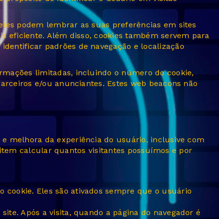
eles podem lembrar as suas preferências em sites
is eficiente. Além disso, cookies também servem para
dentificar padrões de navegação e localização
rmações limitadas, incluindo o número do cookie,
parceiros e/ou anunciantes. Estes web beacons não
e melhora da experiência do usuário, inclusive com
rmitem calcular quantos visitantes possuímos e por
 cookie. Eles são ativados sempre que o usuário
ite. Após a visita, quando a página do navegador é