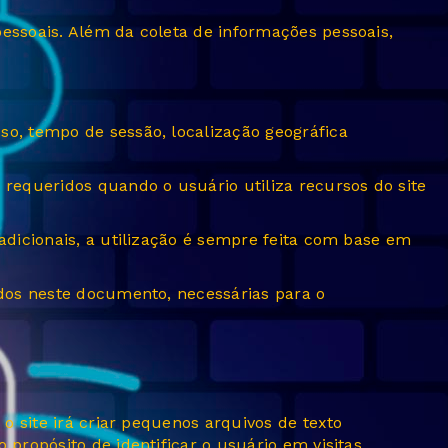
essoais. Além da coleta de informações pessoais,
so, tempo de sessão, localização geográfica
equeridos quando o usuário utiliza recursos do site
adicionais, a utilização é sempre feita com base em
ados neste documento, necessárias para o
o site irá criar pequenos arquivos de texto
propósito de identificar o usuário em visitas