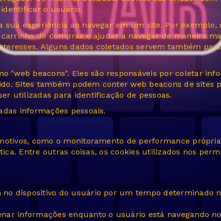
identificar o usuário.
a sua experiência ao navegar em um site. Por exemplo, 
, carrinho de compras e ajudar a navegar de maneira ma
teresses. Alguns dados coletados servem também para i
"web beacons". Eles são responsáveis por coletar info
erido. Sites também podem conter web beacons de sites 
 utilizadas para identificação de pessoas.
adas informações pessoais.
 motivos, como o monitoramento de performance própria 
tica. Entre outras coisas, os cookies utilizados nos pe
o dispositivo do usuário por um tempo determinado no
nar informações enquanto o usuário está navegando no s