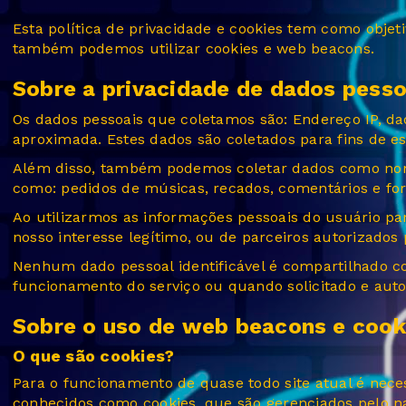
Esta política de privacidade e cookies tem como obje
também podemos utilizar cookies e web beacons.
Sobre a privacidade de dados pesso
Os dados pessoais que coletamos são: Endereço IP, da
aproximada. Estes dados são coletados para fins de esta
Além disso, também podemos coletar dados como nome,
como: pedidos de músicas, recados, comentários e for
Ao utilizarmos as informações pessoais do usuário par
nosso interesse legítimo, ou de parceiros autorizados 
Nenhum dado pessoal identificável é compartilhado co
funcionamento do serviço ou quando solicitado e autor
Sobre o uso de web beacons e cook
O que são cookies?
Para o funcionamento de quase todo site atual é necess
conhecidos como cookies, que são gerenciados pelo nav