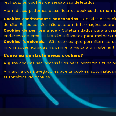
fechada, os cookies de sessão são deletados.
Além disso, podemos classificar os cookies de uma m
Cookies estritamente necessários
- Cookies essenci
do site. Esses cookies não coletam informações sobre 
Cookies de performance
- Coletam dados para a cria
endereço de email. Eles são utilizados para melhorar a 
Cookies funcionais
- São cookies que permitem ao us
informações exibidas na primeira visita a um site, ent
Como eu controlo meus cookies?
Alguns cookies são necessários para permitir a funcion
A maioria dos navegadores aceita cookies automatica
automática de cookies.